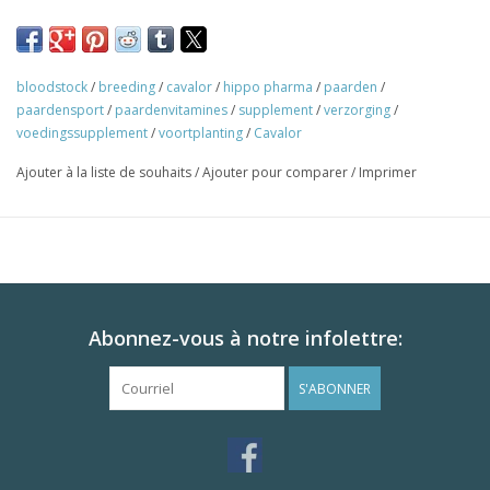
bloodstock
/
breeding
/
cavalor
/
hippo pharma
/
paarden
/
paardensport
/
paardenvitamines
/
supplement
/
verzorging
/
voedingssupplement
/
voortplanting
/
Cavalor
Ajouter à la liste de souhaits
/
Ajouter pour comparer
/
Imprimer
Abonnez-vous à notre infolettre:
S'ABONNER