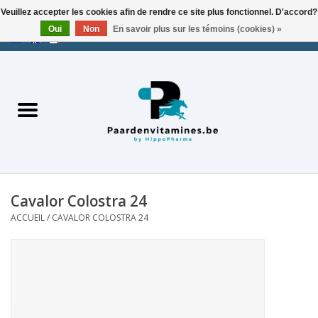
Veuillez accepter les cookies afin de rendre ce site plus fonctionnel. D'accord?
Oui
Non
En savoir plus sur les témoins (cookies) »
EUR
/
USD
/
CHF
/
AED
0 Articles - €0,00
Accueil
Cavalor Colostra 24
ACCUEIL
/
CAVALOR COLOSTRA 24