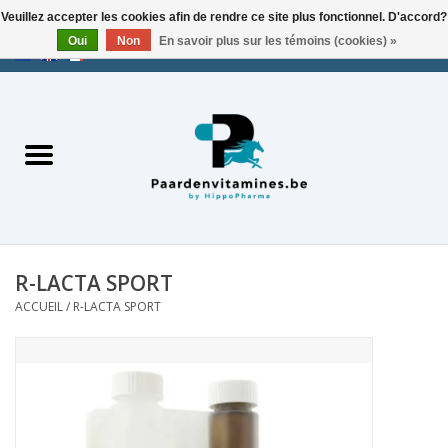
Veuillez accepter les cookies afin de rendre ce site plus fonctionnel. D'accord?
Oui
Non
En savoir plus sur les témoins (cookies) »
EUR
/
USD
/
CHF
/
AED
0 Articles - €0,00
Accueil
R-LACTA SPORT
ACCUEIL
/
R-LACTA SPORT