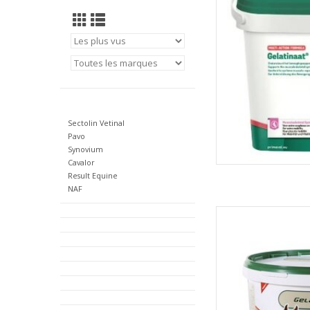
Sectolin Vetinal
Pavo
Synovium
Cavalor
Result Equine
NAF
Primeval
AJOUT