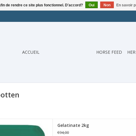
afin de rendre ce site plus fonctionnel. D'accord?
Oui
Non
En savoir p
ACCUEIL
HORSE FEED
HER
botten
 Gelatinate 2kg
Gelatinate 2kg
ER AU PANIER
€94,00