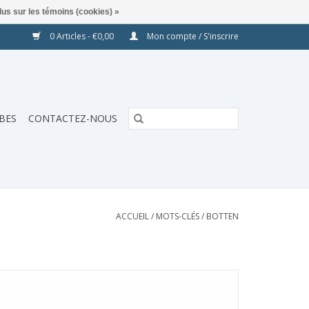
lus sur les témoins (cookies) »
0 Articles - €0,00
Mon compte / S'inscrire
BES
CONTACTEZ-NOUS
ACCUEIL
/
MOTS-CLÉS
/
BOTTEN