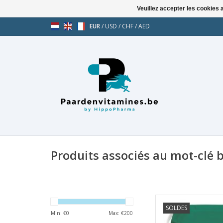
Veuillez accepter les cookies 
EUR
/
USD
/
CHF
/
AED
Produits associés au mot-clé 
Primeval
SOLDES
Min: €
0
Max: €
200
AJOUT