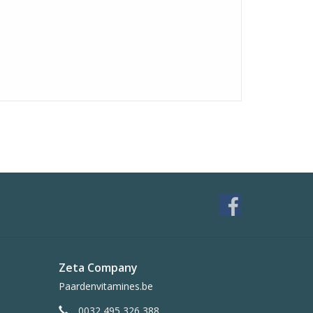
Zeta Company
Paardenvitamines.be
0032 495 326 388