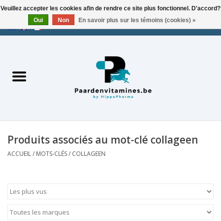
Veuillez accepter les cookies afin de rendre ce site plus fonctionnel. D'accord?
Oui
Non
En savoir plus sur les témoins (cookies) »
EUR
/
USD
/
CHF
/
AED
0 Articles - €0,00
Accueil
Produits associés au mot-clé collageen
ACCUEIL
/
MOTS-CLÉS
/
COLLAGEEN