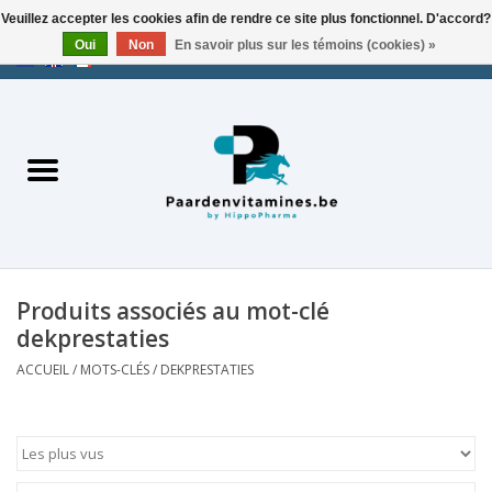
Veuillez accepter les cookies afin de rendre ce site plus fonctionnel. D'accord?
Oui
Non
En savoir plus sur les témoins (cookies) »
EUR
/
USD
/
CHF
/
AED
0 Articles - €0,00
Accueil
Produits associés au mot-clé
dekprestaties
ACCUEIL
/
MOTS-CLÉS
/
DEKPRESTATIES