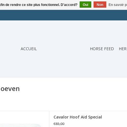
afin de rendre ce site plus fonctionnel. D'accord?
Oui
Non
En savoir p
ACCUEIL
HORSE FEED
HER
hoeven
lor Hoof Aid Special
Cavalor Hoof Aid Special
ER AU PANIER
€85,00