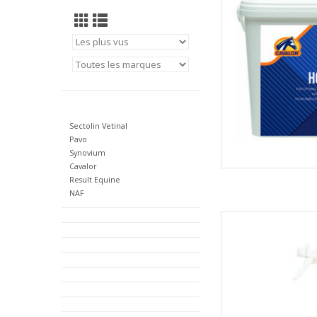
Sectolin Vetinal
Pavo
Synovium
Cavalor
Result Equine
NAF
Cavalor 
AJOUT