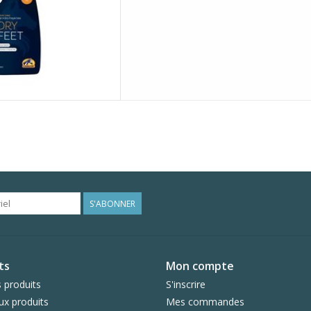
S'ABONNER
ts
Mon compte
 produits
S'inscrire
x produits
Mes commandes