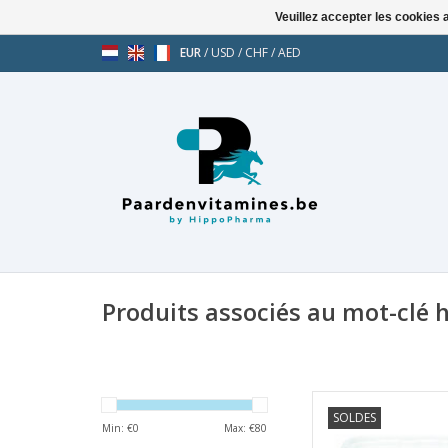
Veuillez accepter les cookies 
EUR
/
USD
/
CHF
/
AED
Produits associés au mot-clé 
Cavalor Cava
SOLDES
Min: €
0
Max: €
80
AJOUT