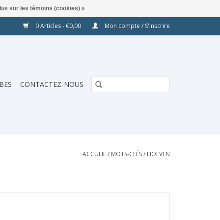
lus sur les témoins (cookies) »
0 Articles - €0,00
Mon compte / S'inscrire
BES
CONTACTEZ-NOUS
ACCUEIL
/
MOTS-CLÉS
/
HOEVEN