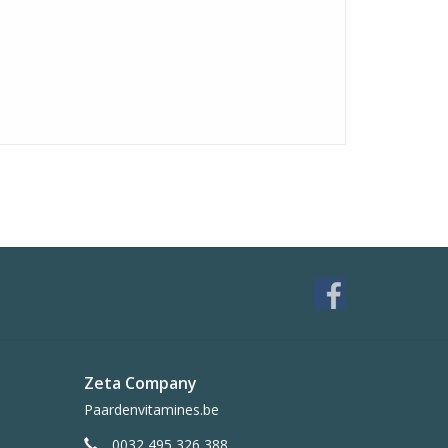
Zeta Company
Paardenvitamines.be
0032 495 326 388