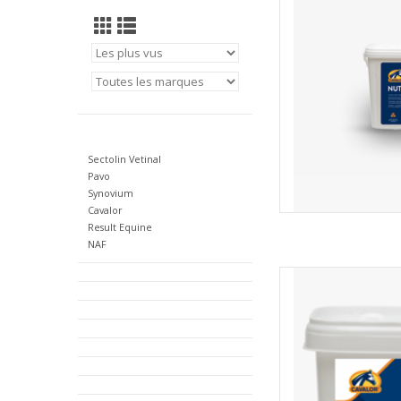
dagelijkse rantsoen 
gehele onderhoud 
AJOUT
Sectolin Vetinal
Pavo
Synovium
Cavalor
Result Equine
NAF
Cavalor Ca
AJOUT