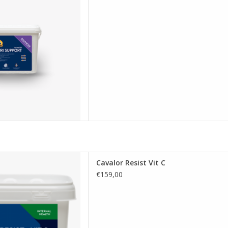
en is samengesteld om in het
van uw paard te voorzien.
ER AU PANIER
valor Resist Vit C
Cavalor Resist Vit C
ER AU PANIER
€159,00