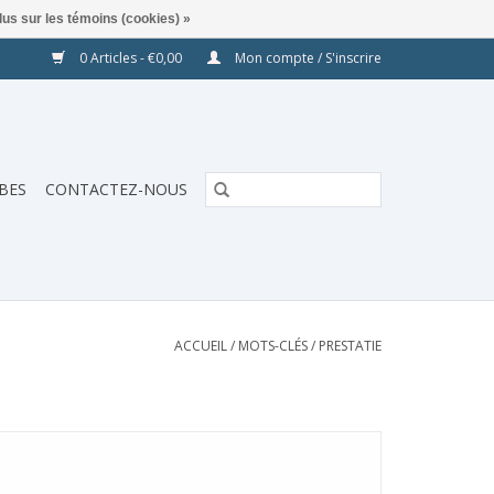
lus sur les témoins (cookies) »
0 Articles - €0,00
Mon compte / S'inscrire
BES
CONTACTEZ-NOUS
ACCUEIL
/
MOTS-CLÉS
/
PRESTATIE