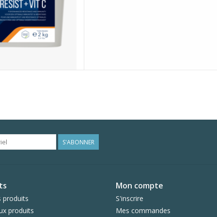
S'ABONNER
ts
Mon compte
 produits
S'inscrire
x produits
Mes commandes