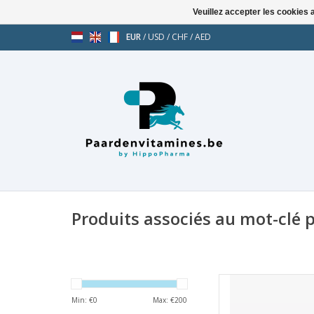
Veuillez accepter les cookies 
EUR
/
USD
/
CHF
/
AED
Produits associés au mot-clé p
Cavalor Support is
supplement voor paa
Min: €
0
Max: €
200
verrichten. Het is e