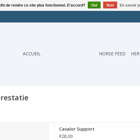
afin de rendre ce site plus fonctionnel. D'accord?
Oui
Non
En savoir p
ACCUEIL
HORSE FEED
HER
restatie
 een vitamine en mineralen
Cavalor Support
rden die geen zware arbeid
€28,00
en gezonde aanvulling op het