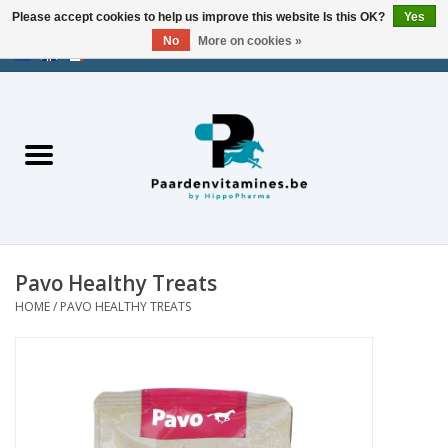
Please accept cookies to help us improve this website Is this OK?
Yes
No
More on cookies »
EUR
/
USD
/
CHF
/
AED
0 Items - €0,00
Home
Energy
Muscles
Pavo Healthy Treats
Joints
HOME
/
PAVO HEALTHY TREATS
Metabolism
Stress