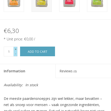
€6,30
* Unit price: €0,00 /
+
ADD TO CART
-
Information
Reviews
(0)
Availability:
In stock
De meeste paardensnoepjes zijn wel lekker, maar bevatten –
net als snoep voor mensen – vaak ongezonde ingrediënten,
zoals veel suiker en granen. Dat wil je natuurlijk liever niet voor