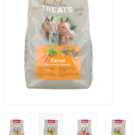
Skin and hair
Respiration
Breeding
Horse Feed
Herbs
Contact