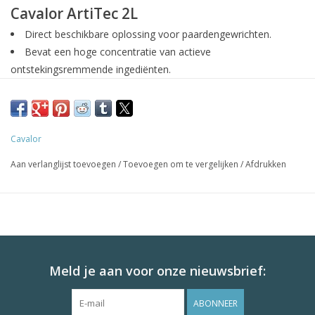
Cavalor ArtiTec 2L
Direct beschikbare oplossing voor paardengewrichten.
Bevat een hoge concentratie van actieve
ontstekingsremmende ingediënten.
Inzetbaar bij gewrichtsaandoeningen bij paarden.
Ter ondersteuningen van de gewrichten van
topsportpaarden.
Cavalor
Wetenschappelijk onderzocht door Universiteit Gent.
Samenstelling
Aan verlanglijst toevoegen
/
Toevoegen om te vergelijken
/
Afdrukken
Cavalor Artitec bevat glucosamine sulfaat, Chondroïtine sulfaat,
MSM, ananasus comosus extract, hyaluronic acid-food grade en
glycerine.
Additieven: ribes nigrum L. CoE399 25400 mg/kg, Boswellia
serrata roxb. ex colebr Olibanum extract: 76200 mg/kg, L
glutamic acid: 12700 mg/kg, Turmeric extract CoE163: 14800
Meld je aan voor onze nieuwsbrief:
mg/kg.
ABONNEER