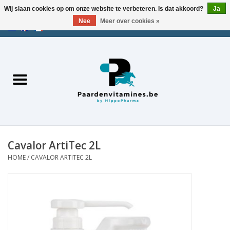
Wij slaan cookies op om onze website te verbeteren. Is dat akkoord?
Ja
Nee
Meer over cookies »
EUR
/
USD
/
CHF
/
AED
0 Artikelen - €0,00
Home
Zoek op merk
Energie
Spieren
Cavalor ArtiTec 2L
HOME
/
CAVALOR ARTITEC 2L
Gewrichten
Metabolisme
Stress