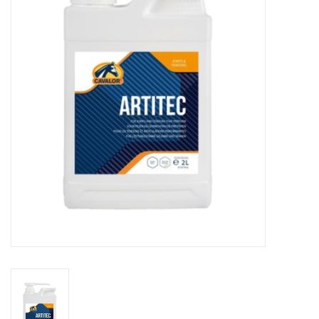
Huid en haar
Ademhaling
Voortplanting
Verzorging
Paardenvoer
Kruiden
Contact