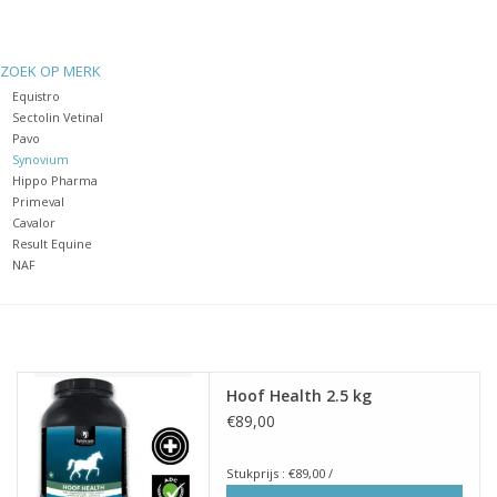
Huid en haar
ZOEK OP MERK
Equistro
Ademhaling
Sectolin Vetinal
Pavo
Synovium
Voortplanting
Hippo Pharma
Primeval
Cavalor
Verzorging
Result Equine
NAF
Paardenvoer
Kruiden
Hoof Health 2.5 kg
Contact
€89,00
Stukprijs : €89,00 /