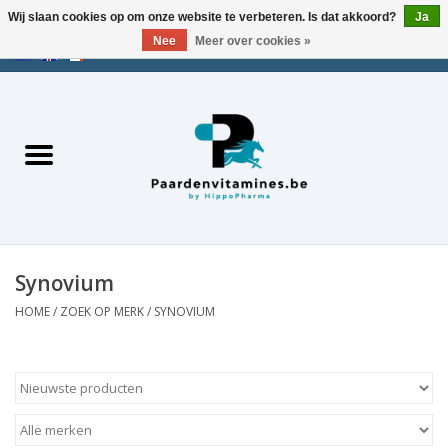
Wij slaan cookies op om onze website te verbeteren. Is dat akkoord?
Ja
Nee
Meer over cookies »
EUR
/
USD
/
CHF
/
AED
0 Artikelen - €0,00
Home
Zoek op merk
Energie
Spieren
Synovium
HOME
/
ZOEK OP MERK
/
SYNOVIUM
Gewrichten
Metabolisme
Stress