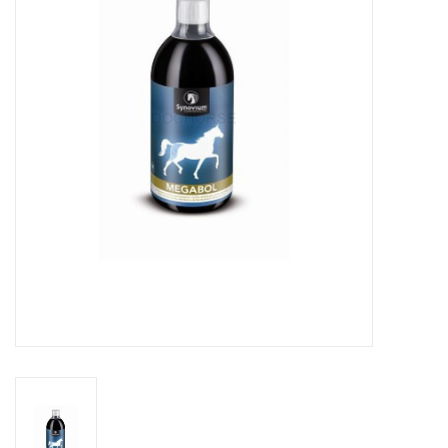
Huid en haar
Ademhaling
Voortplanting
Verzorging
Paardenvoer
Kruiden
Contact