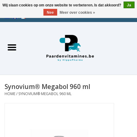
Wij slaan cookies op om onze website te verbeteren. Is dat akkoord?
Ja
Nee
Meer over cookies »
EUR
/
USD
/
CHF
/
AED
0 Artikelen - €0,00
Home
Zoek op merk
Energie
Spieren
Synovium® Megabol 960 ml
HOME
/
SYNOVIUM® MEGABOL 960 ML
Gewrichten
Metabolisme
Stress