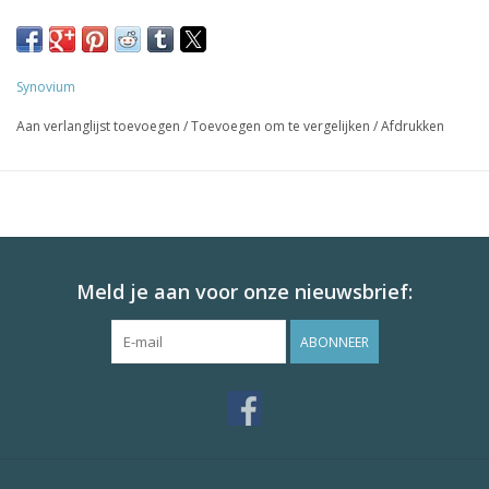
Voordelen:
Stimuleert
spiergroei en kracht
.
Ondersteunt
herstel na training
.
Synovium
Geschikt voor paarden in
opbouwfase of na rust
.
Aan verlanglijst toevoegen
/
Toevoegen om te vergelijken
/
Afdrukken
Gebruik:
15 ml/dag gedurende 6–8 weken.
Meld je aan voor onze nieuwsbrief:
ABONNEER