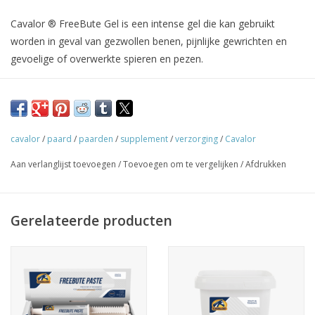
Cavalor ® FreeBute Gel is een intense gel die kan gebruikt
worden in geval van gezwollen benen, pijnlijke gewrichten en
gevoelige of overwerkte spieren en pezen.
Een ontsteking, geen lachertje
Een ontsteking is een normale reactie van het lichaam op
cavalor
/
paard
/
paarden
/
supplement
/
verzorging
/
Cavalor
lichaamsvreemde stoffen of op beschadiging van weefsel (bv.
Aan verlanglijst toevoegen
/
Toevoegen om te vergelijken
/
Afdrukken
trauma, verrekking of overbelasting).
Het doel van een ontsteking is dan ook het herstellen van
schade aan het lichaam. Hiervoor worden witte
Gerelateerde producten
bloedlichaampjes naar die plek gestuurd om ziekteverwekkers
'aan te vallen'.
Een ontsteking kan waargenomen worden doordat de huid op
die plaats rood wordt en warm aanvoelt. Bovendien gaat een
ontsteking ook gepaard met zwellingen en pijn.