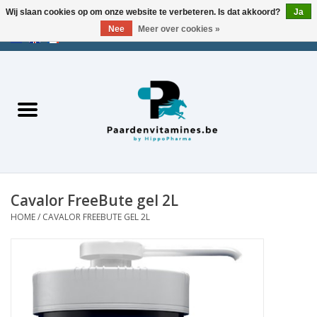
Wij slaan cookies op om onze website te verbeteren. Is dat akkoord?
Ja
Nee
Meer over cookies »
EUR
/
USD
/
CHF
/
AED
0 Artikelen - €0,00
Home
Zoek op merk
Energie
Spieren
Cavalor FreeBute gel 2L
HOME
/
CAVALOR FREEBUTE GEL 2L
Gewrichten
Metabolisme
Stress