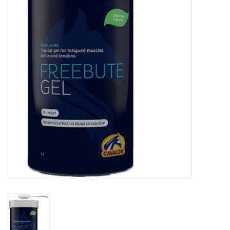
Huid en haar
Ademhaling
Voortplanting
Verzorging
Paardenvoer
Kruiden
Contact