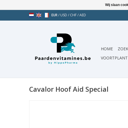
Wij slaan coo
EUR
/
USD
/
CHF
/
AED
HOME
ZOEK
VOORTPLANT
Cavalor Hoof Aid Special