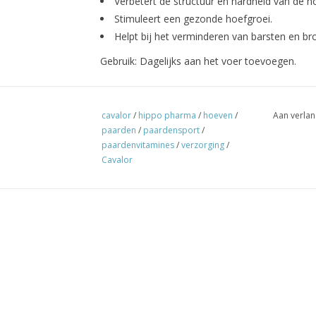
Verbetert de
structuur
en
hardheid
van de h
Stimuleert een gezonde
hoefgroei
.
Helpt bij het verminderen van
barsten
en
br
Gebruik:
Dagelijks aan het voer toevoegen.
cavalor
/
hippo pharma
/
hoeven
/
Aan verlan
paarden
/
paardensport
/
paardenvitamines
/
verzorging
/
Cavalor