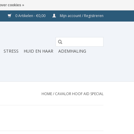
over cookies »
0 Artikelen - €0,00
Mijn account / Registreren
STRESS
HUID EN HAAR
ADEMHALING
HOME
/
CAVALOR HOOF AID SPECIAL