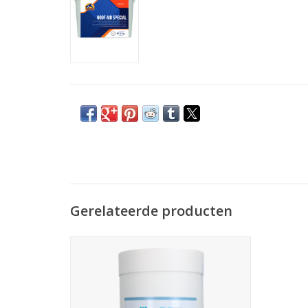
Gerelateerde producten
Hippo Hoofcare is een aanvullend
diervoeder (dieetvoeder) voor paarden,
speciaal ontwikkeld ter ondersteuning van
de regeneratie van hoeven, vacht en huid.
TOEVOEGEN AAN WINKELWAGEN