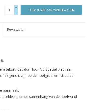
+
TOEVOEGEN AAN WINKELWAGEN
-
Reviews
(0)
5%
rn tekort. Cavalor Hoof Aid Special biedt een
fiek gericht zijn op de hoefgroei en -structuur.
ne-aanmaak.
e celdeling en de samenhang van de hoefwand.