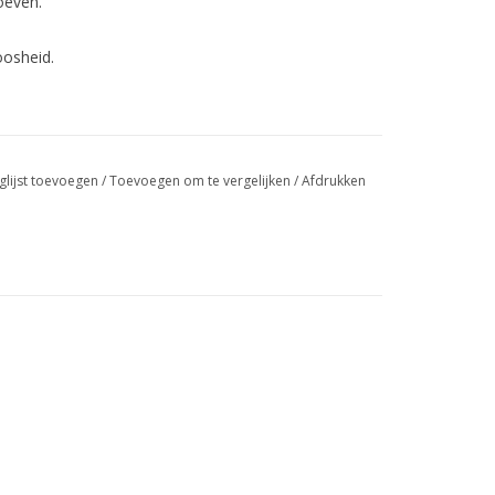
oeven.
oosheid
.
glijst toevoegen
/
Toevoegen om te vergelijken
/
Afdrukken