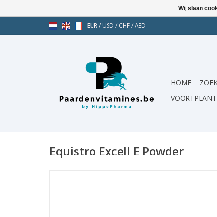
Wij slaan coo
EUR
/
USD
/
CHF
/
AED
HOME
ZOEK
VOORTPLANT
Equistro Excell E Powder