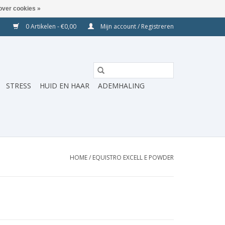
over cookies »
0 Artikelen - €0,00
Mijn account / Registreren
STRESS
HUID EN HAAR
ADEMHALING
HOME
/
EQUISTRO EXCELL E POWDER