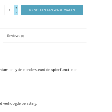
+
TOEVOEGEN AAN WINKELWAGEN
-
Reviews
(0)
enium
en
lysine
ondersteunt de
spierfunctie
en
t verhoogde belasting.