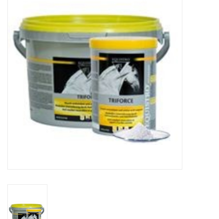
Huid en haar
Ademhaling
Voortplanting
Verzorging
Paardenvoer
Kruiden
Contact