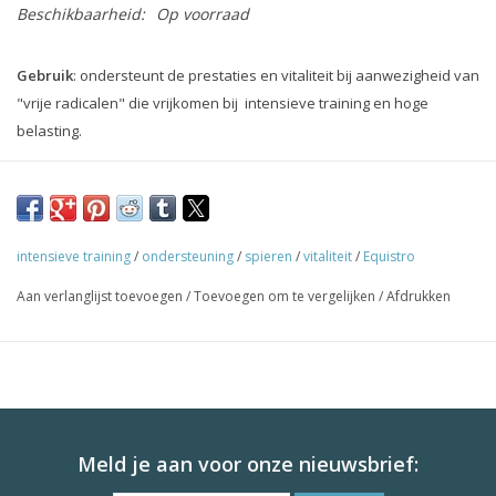
Beschikbaarheid:
Op voorraad
Gebruik
: ondersteunt de prestaties en vitaliteit bij aanwezigheid van
"vrije radicalen" die vrijkomen bij intensieve training en hoge
belasting.
Sportpaarden
: vitaliteit van de spieren en topprestaties
1 kg bevat:
vitamine C 150 000 mg, vitamine E 110 000 IE, DL-
methioonine 3 200 mg, L-lysine monohydrochloride 740 mg, selenium
intensieve training
/
ondersteuning
/
spieren
/
vitaliteit
/
Equistro
25 mg.
Aan verlanglijst toevoegen
/
Toevoegen om te vergelijken
/
Afdrukken
Toediening:
Aanbevolen doses:
– volwassen paard (500 kg): 1 maatschep (= 20 g) per dag
– klein paard: ½ maatschep (= 10 g) per dag
– pony's : ¼ maatschep (= 5 g) per dag
Meld je aan voor onze nieuwsbrief: