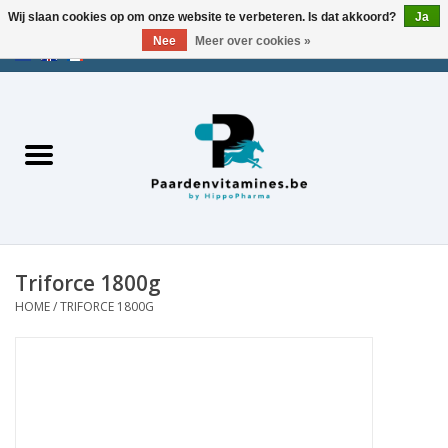
Wij slaan cookies op om onze website te verbeteren. Is dat akkoord?
Ja
Nee
Meer over cookies »
EUR
/
USD
/
CHF
/
AED
0 Artikelen - €0,00
Home
Zoek op merk
Energie
Spieren
Triforce 1800g
HOME
/
TRIFORCE 1800G
Gewrichten
Metabolisme
Stress