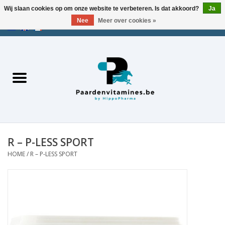
Wij slaan cookies op om onze website te verbeteren. Is dat akkoord?
Ja
Nee
Meer over cookies »
EUR
/
USD
/
CHF
/
AED
0 Artikelen - €0,00
Home
Zoek op merk
Energie
Spieren
R – P-LESS SPORT
HOME
/
R – P-LESS SPORT
Gewrichten
Metabolisme
Stress