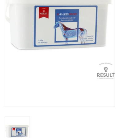
Huid en haar
Ademhaling
Voortplanting
Verzorging
Paardenvoer
Kruiden
Contact