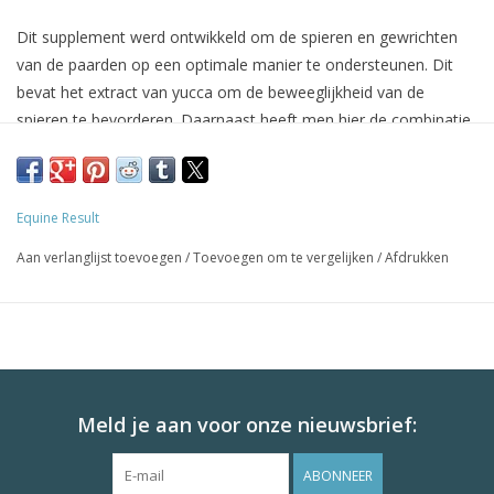
Dit supplement werd ontwikkeld om de spieren en gewrichten
van de paarden op een optimale manier te ondersteunen. Dit
bevat het extract van yucca om de beweeglijkheid van de
spieren te bevorderen. Daarnaast heeft men hier de combinatie
gemaakt van het gele goud: honing in combinatie met curcuma,
dat ook soms wel een natuurlijk antibioticum wordt genoemd.
Ook boswellia is aan dit supplement toegevoegd om de
Equine Result
gewrichten te ondersteunen.
Aan verlanglijst toevoegen
/
Toevoegen om te vergelijken
/
Afdrukken
Meld je aan voor onze nieuwsbrief:
ABONNEER