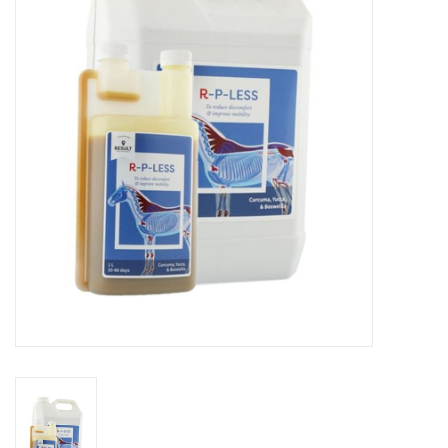
Huid en haar
Ademhaling
Voortplanting
Verzorging
Paardenvoer
Kruiden
Contact