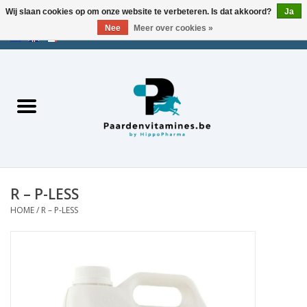
Wij slaan cookies op om onze website te verbeteren. Is dat akkoord?
Ja
Nee
Meer over cookies »
EUR
/
USD
/
CHF
/
AED
0 Artikelen - €0,00
Home
Zoek op merk
Energie
Spieren
R – P-LESS
HOME
/
R – P-LESS
Gewrichten
Metabolisme
Stress