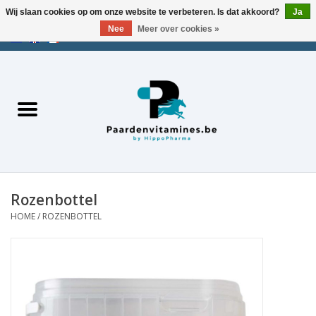
Wij slaan cookies op om onze website te verbeteren. Is dat akkoord?
Ja
Nee
Meer over cookies »
EUR
/
USD
/
CHF
/
AED
0 Artikelen - €0,00
Home
Zoek op merk
Energie
Spieren
Rozenbottel
HOME
/
ROZENBOTTEL
Gewrichten
Metabolisme
Stress