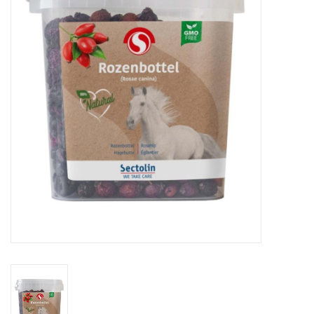
Huid en haar
Ademhaling
Voortplanting
Verzorging
Paardenvoer
Kruiden
Contact