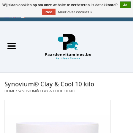
Wij slaan cookies op om onze website te verbeteren. Is dat akkoord?
Ja
Nee
Meer over cookies »
EUR
/
USD
/
CHF
/
AED
0 Artikelen - €0,00
Home
Zoek op merk
Energie
Spieren
Synovium® Clay & Cool 10 kilo
HOME
/
SYNOVIUM® CLAY & COOL 10 KILO
Gewrichten
Metabolisme
Stress