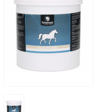
Huid en haar
Ademhaling
Voortplanting
Verzorging
Paardenvoer
Kruiden
Contact