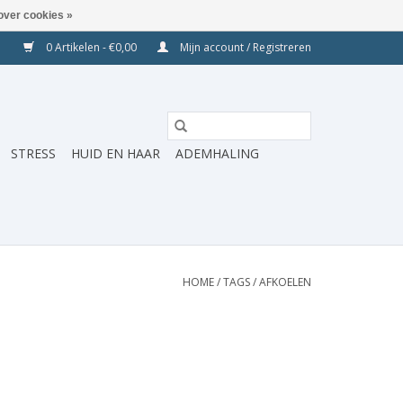
over cookies »
0 Artikelen - €0,00
Mijn account / Registreren
STRESS
HUID EN HAAR
ADEMHALING
HOME
/
TAGS
/
AFKOELEN