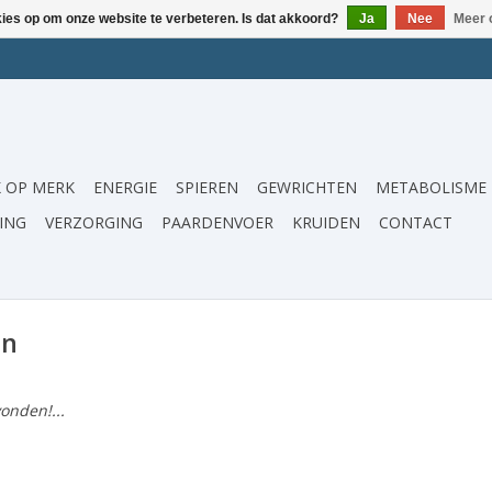
kies op om onze website te verbeteren. Is dat akkoord?
Ja
Nee
Meer 
 OP MERK
ENERGIE
SPIEREN
GEWRICHTEN
METABOLISME
ING
VERZORGING
PAARDENVOER
KRUIDEN
CONTACT
en
onden!...