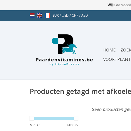
Wij slaan coo
EUR
/
USD
/
CHF
/
AED
HOME
ZOEK
VOORTPLANT
Producten getagd met afkoel
Geen producten gev
Min: €
0
Max: €
5