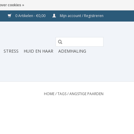
over cookies »
0 Artikelen - €0,00
Mijn account / Registreren
STRESS
HUID EN HAAR
ADEMHALING
HOME
/
TAGS
/
ANGSTIGE PAARDEN