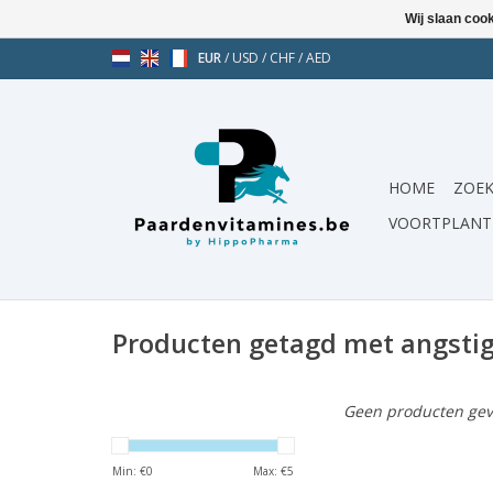
Wij slaan coo
EUR
/
USD
/
CHF
/
AED
HOME
ZOEK
VOORTPLANT
Producten getagd met angsti
Geen producten gev
Min: €
0
Max: €
5