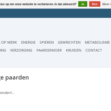
kies op om onze website te verbeteren. Is dat akkoord?
Ja
Nee
Meer 
 OP MERK
ENERGIE
SPIEREN
GEWRICHTEN
METABOLISME
ING
VERZORGING
PAARDENVOER
KRUIDEN
CONTACT
ge paarden
onden!...