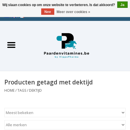
Wij slaan cookies op om onze website te verbeteren. Is dat akkoord?
Ja
Nee
Meer over cookies »
EUR
/
USD
/
CHF
/
AED
0 Artikelen - €0,00
Home
Zoek op merk
Energie
Spieren
Producten getagd met dektijd
HOME
/
TAGS
/
DEKTIJD
Gewrichten
Metabolisme
Stress