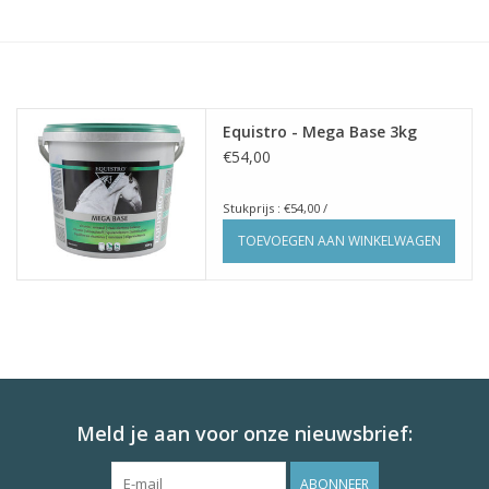
Huid en haar
Ademhaling
Equistro - Mega Base 3kg
€54,00
Voortplanting
Stukprijs : €54,00 /
Verzorging
TOEVOEGEN AAN WINKELWAGEN
Paardenvoer
Kruiden
Contact
Meld je aan voor onze nieuwsbrief:
ABONNEER