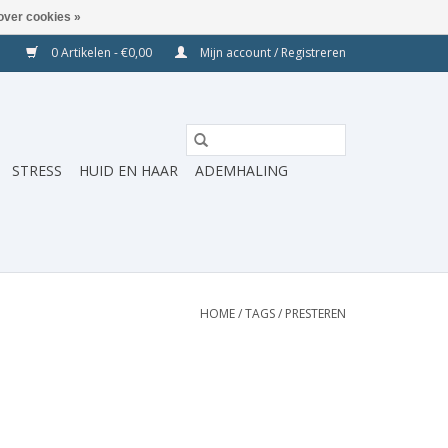
over cookies »
0 Artikelen - €0,00
Mijn account / Registreren
STRESS
HUID EN HAAR
ADEMHALING
HOME
/
TAGS
/
PRESTEREN