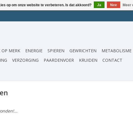
kies op om onze website te verbeteren. Is dat akkoord?
Ja
Nee
Meer 
 OP MERK
ENERGIE
SPIEREN
GEWRICHTEN
METABOLISME
ING
VERZORGING
PAARDENVOER
KRUIDEN
CONTACT
ren
onden!...