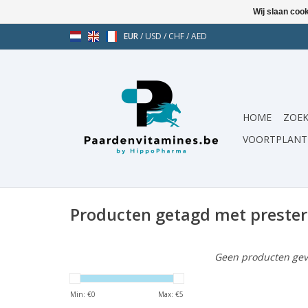
Wij slaan coo
EUR
/
USD
/
CHF
/
AED
HOME
ZOEK
VOORTPLANT
Producten getagd met preste
Geen producten gev
Min: €
0
Max: €
5