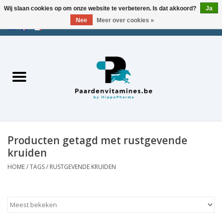
Wij slaan cookies op om onze website te verbeteren. Is dat akkoord?
Ja
Nee
Meer over cookies »
EUR
/
USD
/
CHF
/
AED
0 Artikelen - €0,00
Home
Zoek op merk
Energie
Spieren
Producten getagd met rustgevende
kruiden
Gewrichten
HOME
/
TAGS
/
RUSTGEVENDE KRUIDEN
Metabolisme
Stress