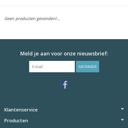
Huid en haar
Geen producten gevonden!...
Ademhaling
Voortplanting
Meld je aan voor onze nieuwsbrief:
Verzorging
ABONNEER
Paardenvoer
Kruiden
Contact
Klantenservice
Producten