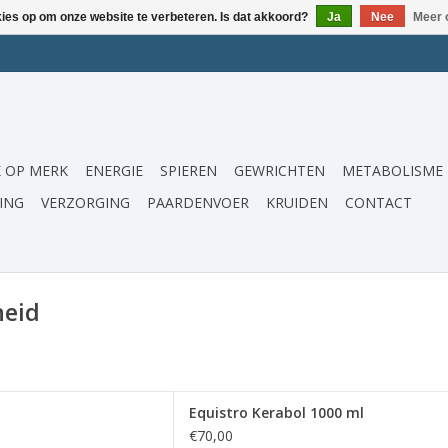
kies op om onze website te verbeteren. Is dat akkoord?
Ja
Nee
Meer 
 OP MERK
ENERGIE
SPIEREN
GEWRICHTEN
METABOLISME
ING
VERZORGING
PAARDENVOER
KRUIDEN
CONTACT
heid
 hoeven en glanzende vacht.
Equistro Kerabol 1000 ml
O-TEC en biotine.
€70,00