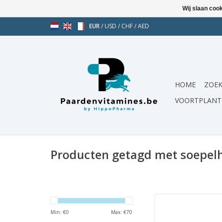
Wij slaan coo
EUR
/
USD
/
CHF
/
AED
HOME
ZOEK
VOORTPLANT
Producten getagd met soepel
Ondersteunt gezonde
Met IPALIG
Min: €
0
Max: €
70