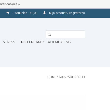
over cookies »
0 Artikelen - €0,00
Mijn account / Registreren
STRESS
HUID EN HAAR
ADEMHALING
HOME
/
TAGS
/
SOEPELHEID