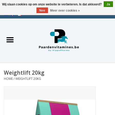
Wij slaan cookies op om onze website te verbeteren. Is dat akkoord?
Ja
Nee
Meer over cookies »
EUR
/
USD
/
CHF
/
AED
0 Artikelen - €0,00
Home
Zoek op merk
Energie
Spieren
Weightlift 20kg
HOME
/
WEIGHTLIFT 20KG
Gewrichten
Metabolisme
Stress