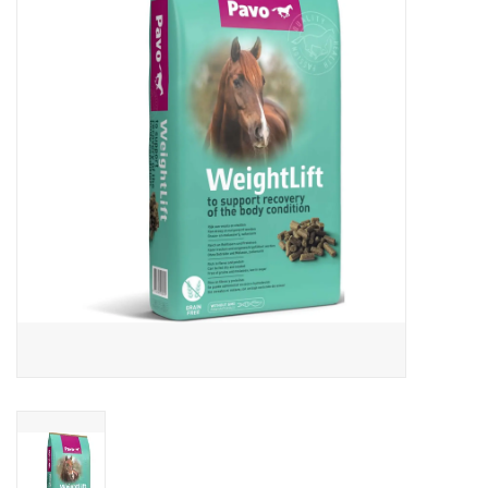
Huid en haar
Ademhaling
Voortplanting
Verzorging
Paardenvoer
Kruiden
Contact