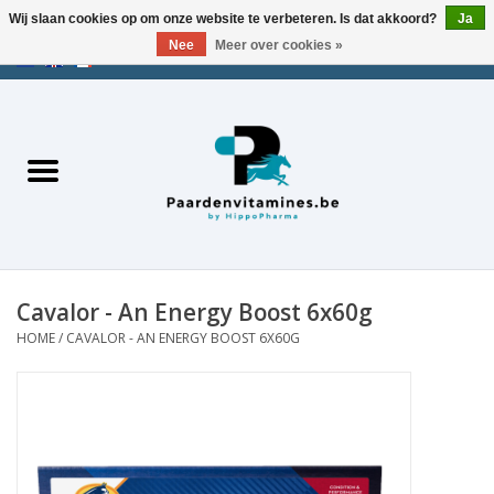
Wij slaan cookies op om onze website te verbeteren. Is dat akkoord?
Ja
Nee
Meer over cookies »
EUR
/
USD
/
CHF
/
AED
0 Artikelen - €0,00
Home
Zoek op merk
Energie
Spieren
Cavalor - An Energy Boost 6x60g
HOME
/
CAVALOR - AN ENERGY BOOST 6X60G
Gewrichten
Metabolisme
Stress