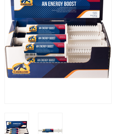
Huid en haar
Ademhaling
Voortplanting
Verzorging
Paardenvoer
Kruiden
Contact