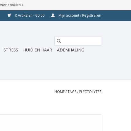
over cookies »
0 Artikelen - €0,00
Mijn account / Registreren
STRESS
HUID EN HAAR
ADEMHALING
HOME
/
TAGS
/
ELECTOLYTES