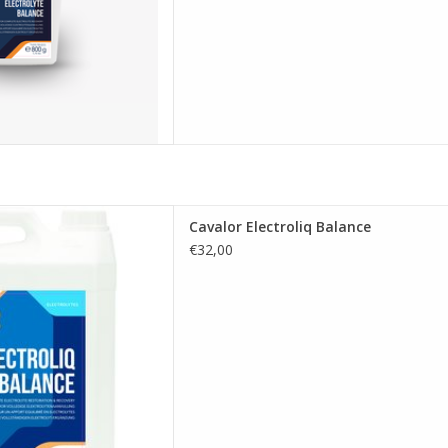
oliq Balance verhoogt u de
Cavalor Electroliq Balance
eratievermogen van uw paard,
€32,00
n elektrolyten en vitaminen
 smaak waardoor paarden het
lijk aannemen.
 AAN WINKELWAGEN