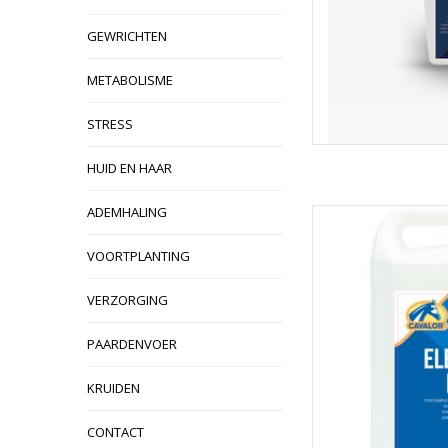
GEWRICHTEN
METABOLISME
STRESS
HUID EN HAAR
ADEMHALING
Met Cavalor Electr
fitheid en het recup
de vloeibare mix va
VOORTPLANTING
heeft een heerlijke
gemakke
VERZORGING
TOEVOEGEN
PAARDENVOER
KRUIDEN
CONTACT