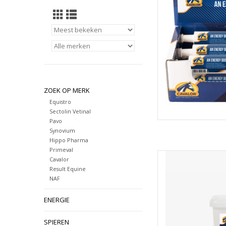
elektrolyten, vitami
zout, deze zijn belan
paard tijd
TOEVOEGEN
ZOEK OP MERK
Equistro
Sectolin Vetinal
Pavo
Synovium
Hippo Pharma
Primeval
Met Cavalor Electro
Cavalor
fitheid en het recup
Result Equine
de vloeibare mix va
NAF
heeft een heerlijke
gemakke
ENERGIE
TOEVOEGEN
SPIEREN