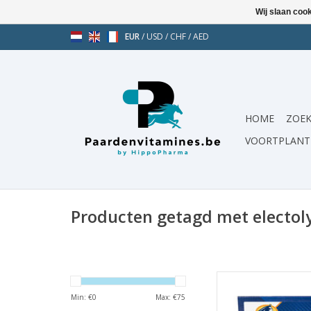
Wij slaan coo
EUR
/
USD
/
CHF
/
AED
HOME
ZOEK
VOORTPLANT
Producten getagd met electol
Pasta voor sportpaa
topprestaties moet
Min: €
0
Max: €
75
Boost bevat ee