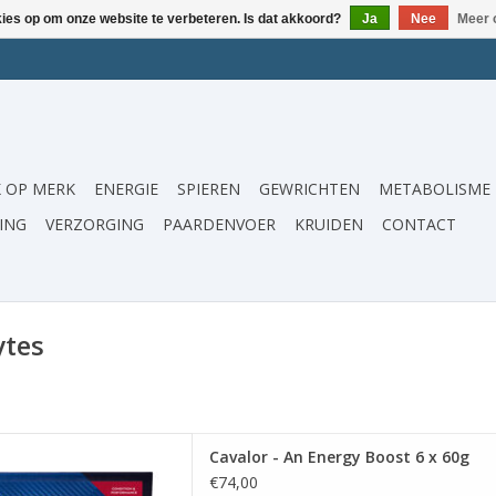
kies op om onze website te verbeteren. Is dat akkoord?
Ja
Nee
Meer 
 OP MERK
ENERGIE
SPIEREN
GEWRICHTEN
METABOLISME
ING
VERZORGING
PAARDENVOER
KRUIDEN
CONTACT
ytes
rden die korte en krachtige
Cavalor - An Energy Boost 6 x 60g
en leveren. Cavalor Energy
€74,00
n mix van hoogwaardige