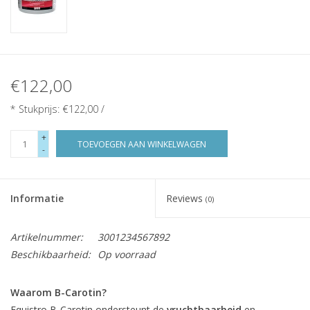
€122,00
* Stukprijs: €122,00 /
+
TOEVOEGEN AAN WINKELWAGEN
-
Informatie
Reviews
(0)
Artikelnummer:
3001234567892
Beschikbaarheid:
Op voorraad
Waarom B-Carotin?
Equistro B-Carotin ondersteunt de
vruchtbaarheid
en