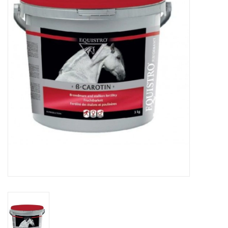
Huid en haar
Ademhaling
Voortplanting
Verzorging
Paardenvoer
Kruiden
Contact