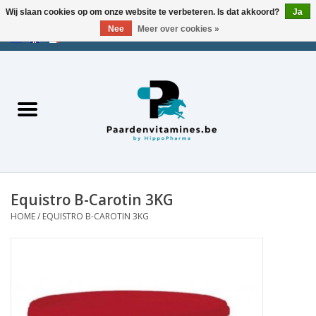
Wij slaan cookies op om onze website te verbeteren. Is dat akkoord?
Ja
Nee
Meer over cookies »
EUR
/
USD
/
CHF
/
AED
0 Artikelen - €0,00
Home
Zoek op merk
Energie
Spieren
Equistro B-Carotin 3KG
HOME
/
EQUISTRO B-CAROTIN 3KG
Gewrichten
Metabolisme
Stress