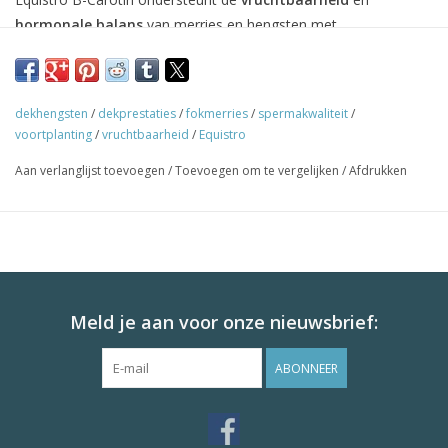
hormonale balans
van merries en hengsten met
bètacaroteen
,
vitamine E
en
selenium
.
Voordelen:
Bevordert
cyclusregulariteit
bij merries.
dekhengsten
/
dekprestaties
/
fokmerries
/
spermakwaliteit
/
Ondersteunt
spermakwaliteit
bij hengsten.
voortplanting
/
vruchtbaarheid
/
Equistro
Ideaal in het
dekkingsseizoen
.
Aan verlanglijst toevoegen
/
Toevoegen om te vergelijken
/
Afdrukken
Gebruik:
Paard: 50 g/dag
Begin 6 weken voor het dekken.
Meld je aan voor onze nieuwsbrief:
ABONNEER