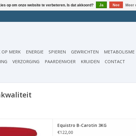
kies op om onze website te verbeteren. Is dat akkoord?
Ja
Nee
Meer 
 OP MERK
ENERGIE
SPIEREN
GEWRICHTEN
METABOLISME
ING
VERZORGING
PAARDENVOER
KRUIDEN
CONTACT
kwaliteit
tacaroteen, vitamines en
Equistro B-Carotin 3KG
nt vruchtbaarheid en dracht
€122,00
ies en hengsten.