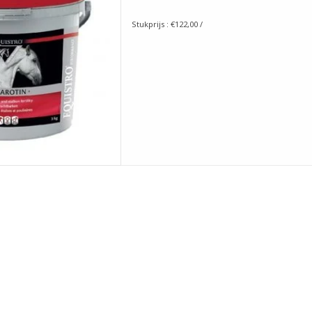
 AAN WINKELWAGEN
Stukprijs : €122,00 /