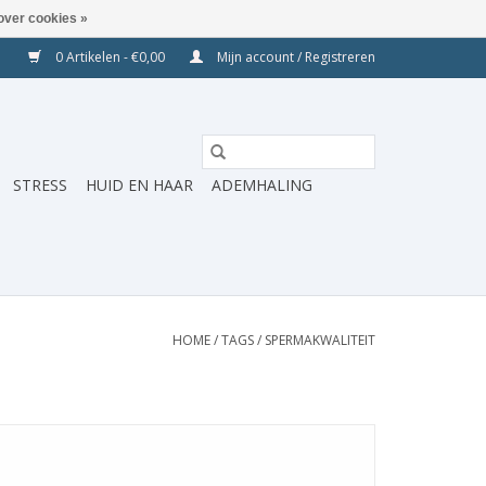
over cookies »
0 Artikelen - €0,00
Mijn account / Registreren
STRESS
HUID EN HAAR
ADEMHALING
HOME
/
TAGS
/
SPERMAKWALITEIT