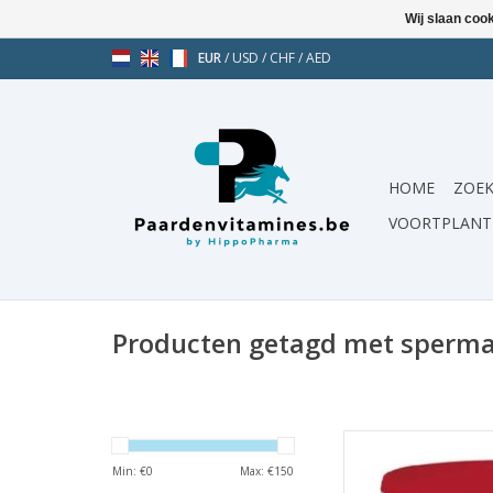
Wij slaan coo
EUR
/
USD
/
CHF
/
AED
HOME
ZOEK
VOORTPLANT
Producten getagd met sperma
Supplement met bè
mineralen. Ondersteu
Min: €
0
Max: €
150
bij merr