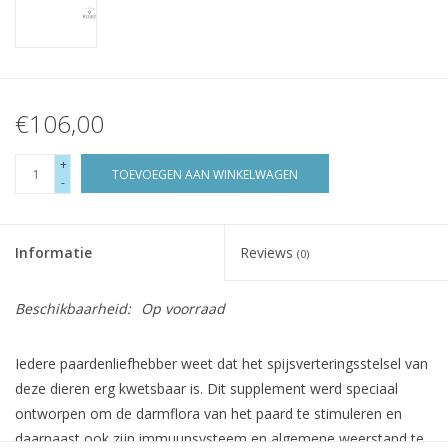
€106,00
+
TOEVOEGEN AAN WINKELWAGEN
-
Informatie
Reviews
(0)
Beschikbaarheid:
Op voorraad
Iedere paardenliefhebber weet dat het spijsverteringsstelsel van
deze dieren erg kwetsbaar is. Dit supplement werd speciaal
ontworpen om de darmflora van het paard te stimuleren en
daarnaast ook zijn immuunsysteem en algemene weerstand te