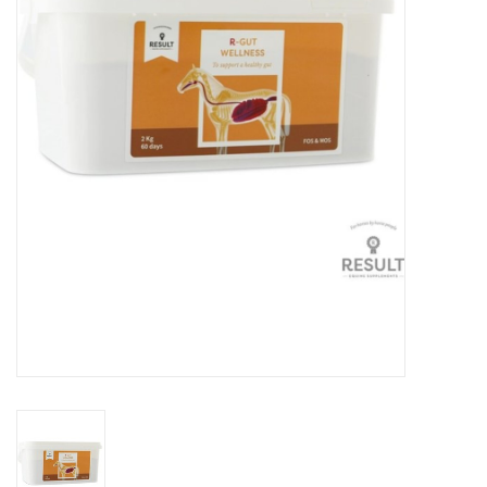
Huid en haar
Ademhaling
Voortplanting
Verzorging
Paardenvoer
Kruiden
Contact