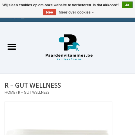
Wij slaan cookies op om onze website te verbeteren. Is dat akkoord?
Ja
Nee
Meer over cookies »
EUR
/
USD
/
CHF
/
AED
0 Artikelen - €0,00
Home
Zoek op merk
Energie
Spieren
R – GUT WELLNESS
HOME
/
R – GUT WELLNESS
Gewrichten
Metabolisme
Stress